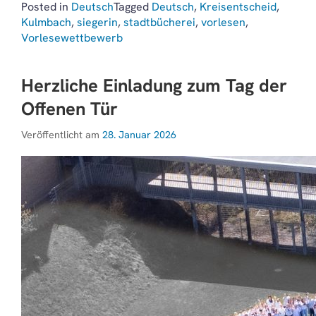
Posted in
Deutsch
Tagged
Deutsch
,
Kreisentscheid
,
Kulmbach
,
siegerin
,
stadtbücherei
,
vorlesen
,
Vorlesewettbewerb
Herzliche Einladung zum Tag der
Offenen Tür
Veröffentlicht am
28. Januar 2026