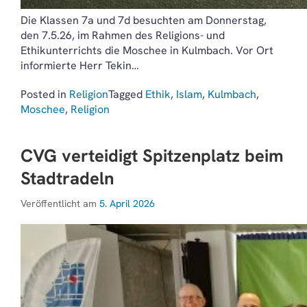
Die Klassen 7a und 7d besuchten am Donnerstag,
den 7.5.26, im Rahmen des Religions- und
Ethikunterrichts die Moschee in Kulmbach. Vor Ort
informierte Herr Tekin…
Posted in
Religion
Tagged
Ethik
,
Islam
,
Kulmbach
,
Moschee
,
Religion
CVG verteidigt Spitzenplatz beim
Stadtradeln
Veröffentlicht am
5. April 2026