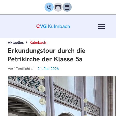
phone_in_talk
mail
calendar_month
menu
C
VG
Kulmbach
Aktuelles
Kulmbach
Erkundungstour durch die
Petrikirche der Klasse 5a
Veröffentlicht am
21. Juli 2026