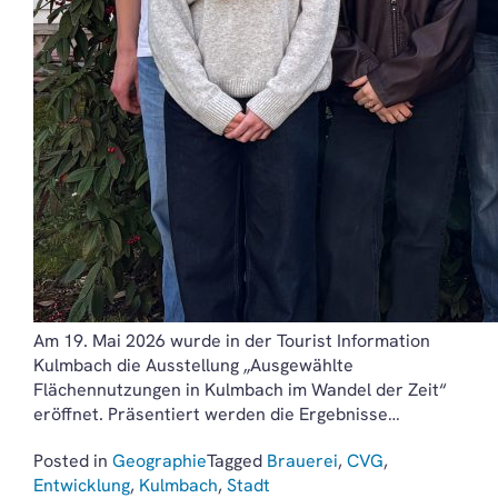
Am 19. Mai 2026 wurde in der Tourist Information
Kulmbach die Ausstellung „Ausgewählte
Flächennutzungen in Kulmbach im Wandel der Zeit“
eröffnet. Präsentiert werden die Ergebnisse…
Posted in
Geographie
Tagged
Brauerei
,
CVG
,
Entwicklung
,
Kulmbach
,
Stadt