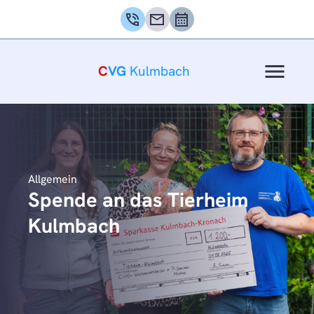
phone_in_talk
mail
calendar_month
menu
C
VG
Kulmbach
Allgemein
Spende an das Tierheim
Kulmbach