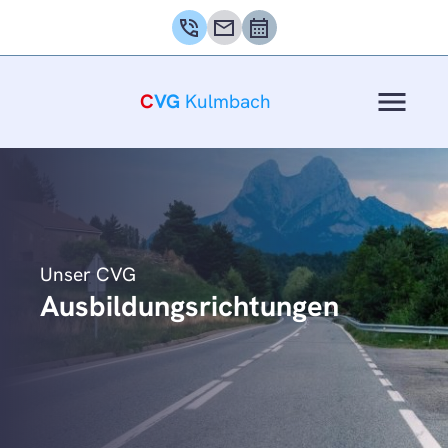
phone_in_talk
mail
calendar_month
menu
C
VG
Kulmbach
Unser CVG
Ausbildungsrichtungen