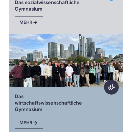
Das sozialwissenschaftliche
Gymnasium
MEHR
finance_mode
Das
wirtschaftswissenschaftliche
Gymnasium
MEHR