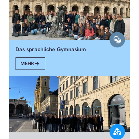
emoji_language
Das sprachliche Gymnasium
MEHR
diversity_2