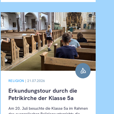
church
RELIGION
| 21.07.2026
Erkundungstour durch die
Petrikirche der Klasse 5a
Am 20. Juli besuchte die Klasse 5a im Rahmen
des evangelischen Religionsunterrichts die