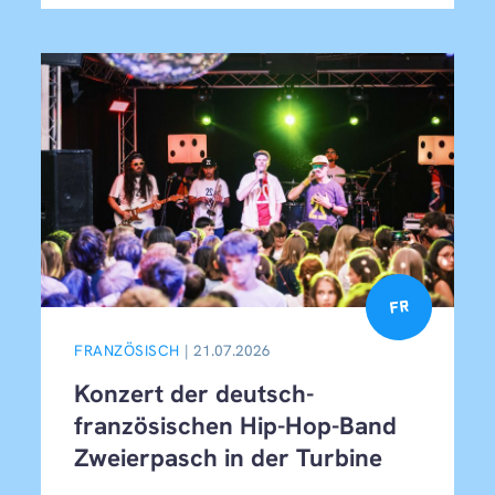
language_french
FRANZÖSISCH
| 21.07.2026
Konzert der deutsch-
französischen Hip-Hop-Band
Zweierpasch in der Turbine