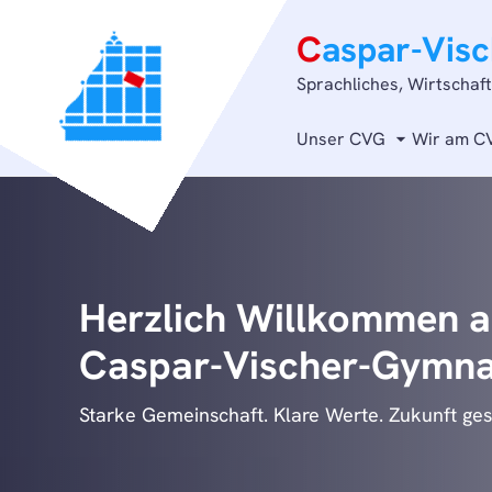
C
aspar-Vis
Sprachliches, Wirtschaf
Unser CVG
Wir am C
Unsere Schule schaut in