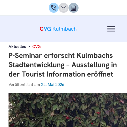
phone_in_talk
mail
calendar_month
menu
C
VG
Kulmbach
Aktuelles
CVG
P-Seminar erforscht Kulmbachs
Stadtentwicklung – Ausstellung in
der Tourist Information eröffnet
Veröffentlicht am
22. Mai 2026