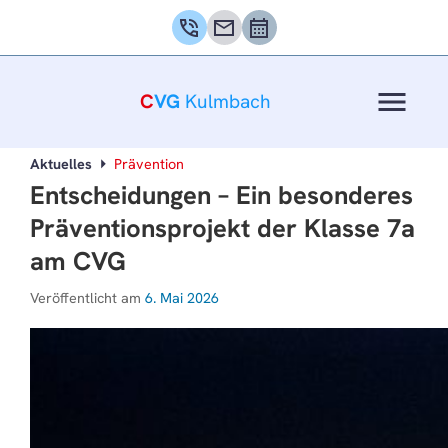
phone_in_talk
mail
calendar_month
menu
C
VG
Kulmbach
Aktuelles
Prävention
Entscheidungen – Ein besonderes
Präventionsprojekt der Klasse 7a
am CVG
Veröffentlicht am
6. Mai 2026