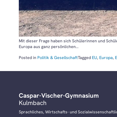
Mit dieser Frage haben sich Schülerinnen und Schül
Europa aus ganz persönlichen…
Posted in
Politik & Gesellschaft
Tagged
EU
,
Europa
,
Caspar-Vischer-Gymnasium
Kulmbach
Sprachliches, Wirtschafts- und Sozialwissenschaft