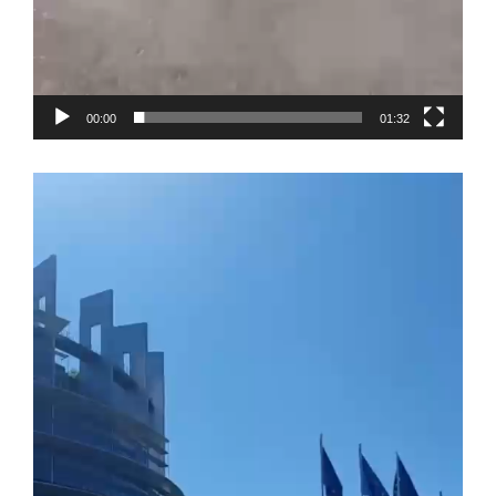
00:00
01:32
Video-
Player