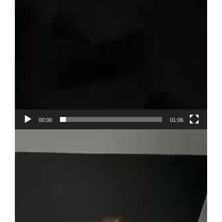
00:00
01:06
Video-
Player