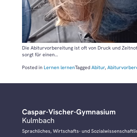
Die Abiturvorbereitung ist oft von Druck und Zeitn
sorgt für einen…
Posted in
Lernen lernen
Tagged
Abitur
,
Abiturvorber
Caspar-Vischer-Gymnasium
Kulmbach
Sprachliches, Wirtschafts- und Sozialwissenschaft