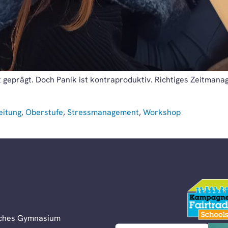
ot geprägt. Doch Panik ist kontraproduktiv. Richtiges Zeitman
eitung
,
Oberstufe
,
Stressmanagement
,
Workshop
liches Gymnasium