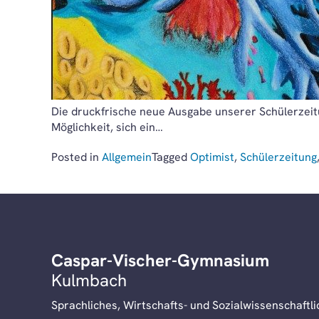
Die druckfrische neue Ausgabe unserer Schülerzeitun
Möglichkeit, sich ein…
Posted in
Allgemein
Tagged
Optimist
,
Schülerzeitung
Caspar-Vischer-Gymnasium
Kulmbach
Sprachliches, Wirtschafts- und Sozialwissenschaft