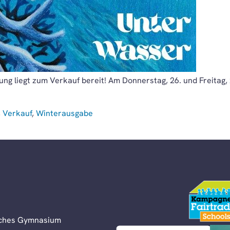
g liegt zum Verkauf bereit! Am Donnerstag, 26. und Freitag, 2
,
Verkauf
,
Winterausgabe
liches Gymnasium