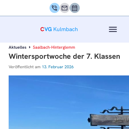
phone_in_talk
mail
calendar_month
menu
C
VG
Kulmbach
Aktuelles
Saalbach-Hinterglemm
Wintersportwoche der 7. Klassen
Veröffentlicht am
13. Februar 2026