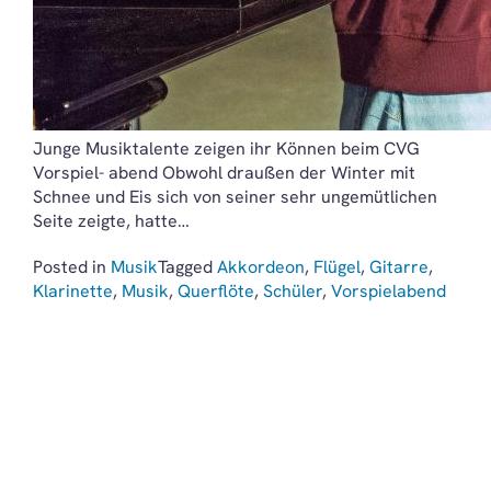
Junge Musiktalente zeigen ihr Können beim CVG
Vorspiel- abend Obwohl draußen der Winter mit
Schnee und Eis sich von seiner sehr ungemütlichen
Seite zeigte, hatte…
Posted in
Musik
Tagged
Akkordeon
,
Flügel
,
Gitarre
,
Klarinette
,
Musik
,
Querflöte
,
Schüler
,
Vorspielabend