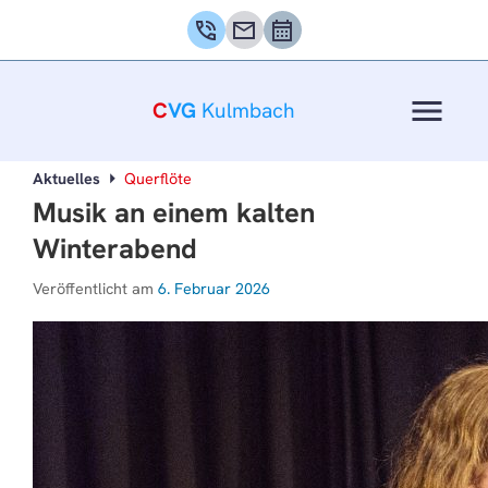
phone_in_talk
mail
calendar_month
menu
C
VG
Kulmbach
Aktuelles
Querflöte
Musik an einem kalten
Winterabend
Veröffentlicht am
6. Februar 2026