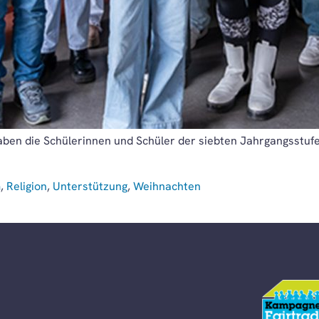
aben die Schülerinnen und Schüler der siebten Jahrgangsstufe
m
,
Religion
,
Unterstützung
,
Weihnachten