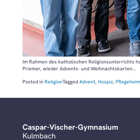
Im Rahmen des katholischen Religionsunterrichts h
Priemer, wieder Advents- und Weihnachtskarten…
Posted in
Religion
Tagged
Advent
,
Hospiz
,
Pflegehei
Caspar-Vischer-Gymnasium
Kulmbach