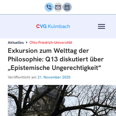
phone_in_talk
mail
calendar_month
menu
C
VG
Kulmbach
Aktuelles
Otto-Friedrich-Universität
Exkursion zum Welttag der
Philosophie: Q13 diskutiert über
„Epistemische Ungerechtigkeit“
Veröffentlicht am
21. November 2025