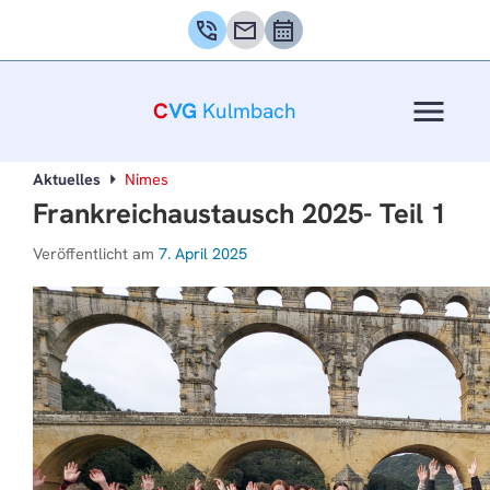
phone_in_talk
mail
calendar_month
menu
C
VG
Kulmbach
Aktuelles
Nimes
Frankreichaustausch 2025- Teil 1
Veröffentlicht am
7. April 2025