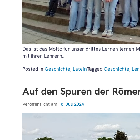
Das ist das Motto für unser drittes Lernen-lernen
mit ihren Lehrern…
Posted in
Geschichte
,
Latein
Tagged
Geschichte
,
Ler
Auf den Spuren der Röme
Veröffentlicht am
18. Juli 2024