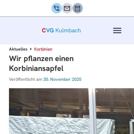
phone_in_talk
mail
calendar_month
menu
C
VG
Kulmbach
Aktuelles
Korbinian
Wir pflanzen einen
Korbiniansapfel
Veröffentlicht am
30. November 2025