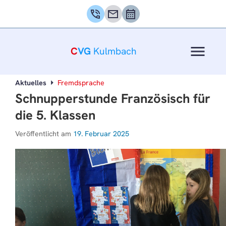
phone_in_talk
mail
calendar_month
menu
C
VG
Kulmbach
Aktuelles
Fremdsprache
Schnupperstunde Französisch für
die 5. Klassen
Veröffentlicht am
19. Februar 2025