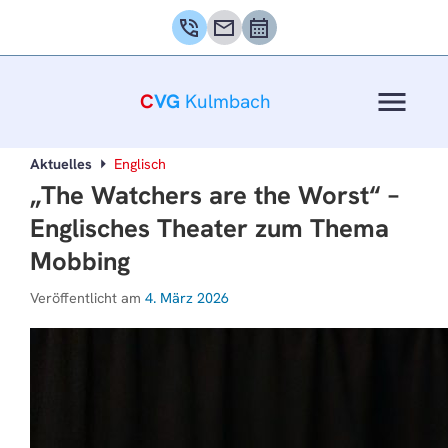
phone_in_talk
mail
calendar_month
menu
C
VG
Kulmbach
Aktuelles
Englisch
„The Watchers are the Worst“ –
Englisches Theater zum Thema
Mobbing
Veröffentlicht am
4. März 2026