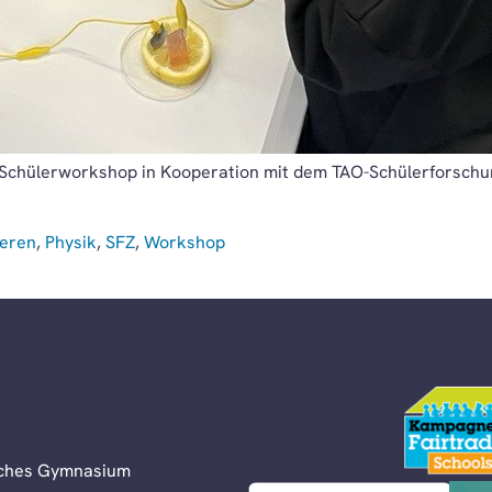
 Schülerworkshop in Kooperation mit dem TAO-Schülerforsch
ieren
,
Physik
,
SFZ
,
Workshop
liches Gymnasium