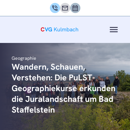
phone_in_talk
mail
calendar_month
menu
C
VG
Kulmbach
Geographie
Wandern, Schauen,
Verstehen: Die PuLST-
Geographiekurse erkunden
die Juralandschaft um Bad
Staffelstein