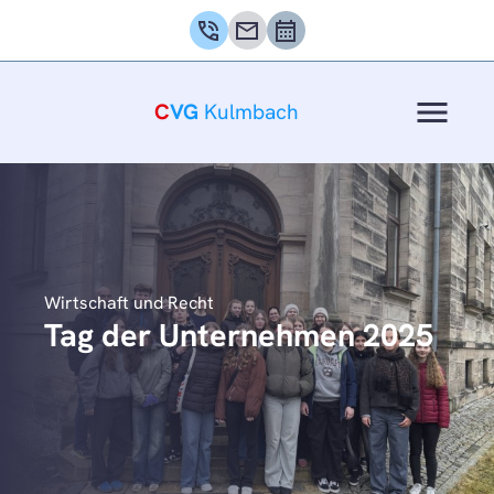
phone_in_talk
mail
calendar_month
menu
C
VG
Kulmbach
Wirtschaft und Recht
Tag der Unternehmen 2025