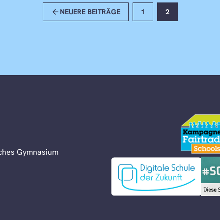
arrow_back
NEUERE BEITRÄGE
1
2
liches Gymnasium